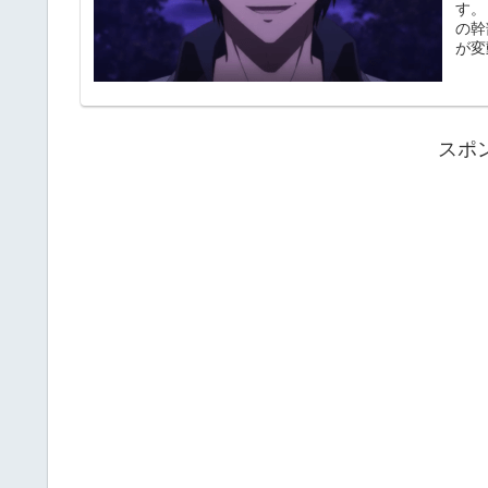
す。
の幹
が変
スポ