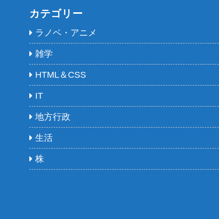
カテゴリー
ラノベ・アニメ
雑学
HTML＆CSS
IT
地方行政
生活
株