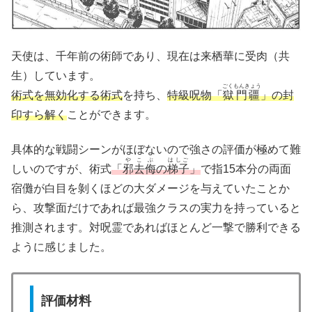
天使は、千年前の術師であり、現在は来栖華に受肉（共
生）しています。
ごくもんきょう
術式を無効化する術式
を持ち、
特級呪物「
獄門疆
」の封
印すら解く
ことができます。
具体的な戦闘シーンがほぼないので強さの評価が極めて難
やこぶ
はしご
しいのですが、術式
「
邪去侮
の
梯子
」
で指15本分の両面
宿儺が白目を剝くほどの大ダメージを与えていたことか
ら、攻撃面だけであれば最強クラスの実力を持っていると
推測されます。対呪霊であればほとんど一撃で勝利できる
ように感じました。
評価材料