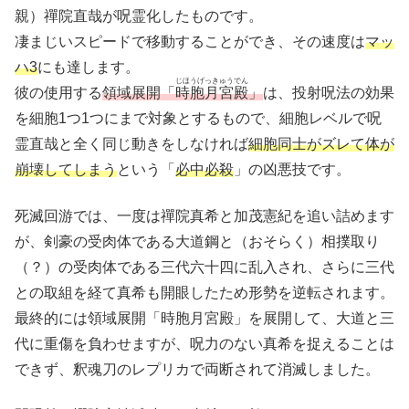
親）禪院直哉が呪霊化したものです。
凄まじいスピードで移動することができ、その速度は
マッ
ハ3
にも達します。
じほうげっきゅうでん
彼の使用する
領域展開「
時胞月宮殿
」
は、投射呪法の効果
を細胞1つ1つにまで対象とするもので、細胞レベルで呪
霊直哉と全く同じ動きをしなければ
細胞同士がズレて体が
崩壊してしまう
という「
必中必殺
」の凶悪技です。
死滅回游では、一度は禪院真希と加茂憲紀を追い詰めます
が、剣豪の受肉体である大道鋼と（おそらく）相撲取り
（？）の受肉体である三代六十四に乱入され、さらに三代
との取組を経て真希も開眼したため形勢を逆転されます。
最終的には領域展開「時胞月宮殿」を展開して、大道と三
代に重傷を負わせますが、呪力のない真希を捉えることは
できず、釈魂刀のレプリカで両断されて消滅しました。