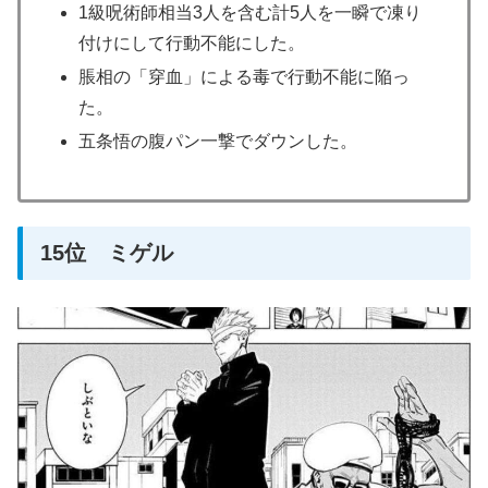
1級呪術師相当3人を含む計5人を一瞬で凍り
付けにして行動不能にした。
脹相の「穿血」による毒で行動不能に陥っ
た。
五条悟の腹パン一撃でダウンした。
15位 ミゲル