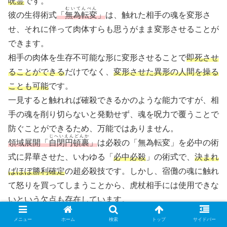
呪霊
です。
むいてんぺん
彼の生得術式
「
無為転変
」
は、触れた相手の魂を変形さ
せ、それに伴って肉体すらも思うがまま変形させることが
できます。
相手の肉体を生存不可能な形に変形させることで
即死させ
ることができる
だけでなく、
変形させた異形の人間を操る
ことも可能
です。
一見すると触れれば確殺できるかのような能力ですが、相
手の魂を削り切らないと発動せず、魂を呪力で覆うことで
防ぐことができるため、万能ではありません。
じへいえんどんか
領域展開「
自閉円頓裹
」
は必殺の「無為転変」を必中の術
式に昇華させた、いわゆる「
必中必殺
」の術式で、
決まれ
ばほぼ勝利確定
の超必殺技です。しかし、宿儺の魂に触れ
て怒りを買ってしまうことから、虎杖相手には使用できな
いという欠点も存在しています。
メニュー
ホーム
検索
トップ
サイドバー
また、虎杖戦の中で黒閃を体得し、さらに黒閃を経て自身