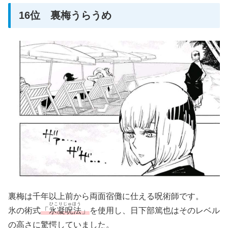
16位 裏梅うらうめ
裏梅は千年以上前から両面宿儺に仕える呪術師です。
ひこりじゅほう
氷の術式
「
氷凝呪法
」
を使用し、日下部篤也はそのレベル
の高さに驚愕していました。