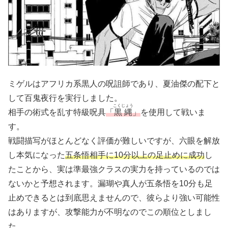
ミゲルはアフリカ系黒人の呪詛師であり、夏油傑の配下と
して百鬼夜行を実行しました。
こくじょう
相手の術式を乱す特級呪具
「
黒縄
」
を使用して戦いま
す。
戦闘描写がほとんどなく評価が難しいですが、六眼を解放
し本気になった
五条悟相手に10分以上の足止めに成功
し
たことから、実は準最強クラスの実力を持っているのでは
ないかと予想されます。漏瑚や真人が五条悟を10分も足
止めできるとは到底思えませんので、彼らより強い可能性
はありますが、攻撃能力が不明なのでこの順位としまし
た。