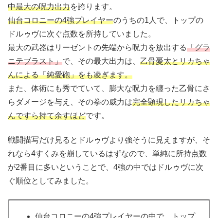
中最大の呪力出力
を誇ります。
仙台コロニーの4強プレイヤー
のうちの1人で、トップの
ドルゥヴに次ぐ点数を所持していました。
最大の武器はリーゼントの先端から呪力を放出する
「グラ
ニテブラスト」
で、その最大出力は、
乙骨憂太とリカちゃ
んによる「純愛砲」をも凌ぎます。
また、体術にも秀でていて、膨大な呪力を纏った乙骨にさ
らダメージを与え、その拳の威力は
完全顕現したリカちゃ
んですら持て余すほど
です。
戦闘描写だけ見るとドルゥヴより強そうに見えますが、そ
れなら4すくみを崩しているはずなので、単純に所持点数
が2番目に多いということで、4強の中ではドルゥヴに次
ぐ順位としてみました。
仙台コロニーの4強プレイヤーの中で、トップ