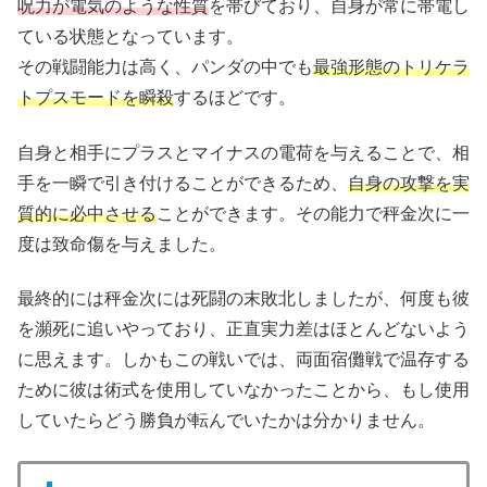
呪力が電気のような性質
を帯びており、自身が常に帯電し
ている状態となっています。
その戦闘能力は高く、パンダの中でも
最強形態のトリケラ
トプスモードを瞬殺
するほどです。
自身と相手にプラスとマイナスの電荷を与えることで、相
手を一瞬で引き付けることができるため、
自身の攻撃を実
質的に必中させる
ことができます。その能力で秤金次に一
度は致命傷を与えました。
最終的には秤金次には死闘の末敗北しましたが、何度も彼
を瀕死に追いやっており、正直実力差はほとんどないよう
に思えます。しかもこの戦いでは、両面宿儺戦で温存する
ために彼は術式を使用していなかったことから、もし使用
していたらどう勝負が転んでいたかは分かりません。