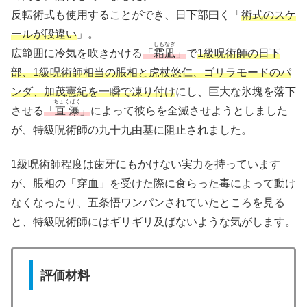
反転術式も使用することができ、日下部曰く「
術式のスケ
ールが段違い
」。
しもなぎ
広範囲に冷気を吹きかける
「
霜凪
」
で
1級呪術師の日下
部、1級呪術師相当の脹相と虎杖悠仁、ゴリラモードのパ
ンダ、加茂憲紀を一瞬で凍り付け
にし、巨大な氷塊を落下
ちょくばく
させる
「
直瀑
」
によって彼らを全滅させようとしました
が、特級呪術師の九十九由基に阻止されました。
1級呪術師程度は歯牙にもかけない実力を持っています
が、脹相の「穿血」を受けた際に食らった毒によって動け
なくなったり、五条悟ワンパンされていたところを見る
と、特級呪術師にはギリギリ及ばないような気がします。
評価材料