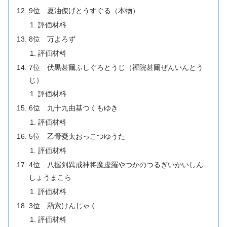
9位 夏油傑げとうすぐる（本物）
評価材料
8位 万よろず
評価材料
7位 伏黒甚爾ふしぐろとうじ（禪院甚爾ぜんいんとう
じ）
評価材料
6位 九十九由基つくもゆき
評価材料
5位 乙骨憂太おっこつゆうた
評価材料
4位 八握剣異戒神将魔虚羅やつかのつるぎいかいしん
しょうまこら
評価材料
3位 羂索けんじゃく
評価材料