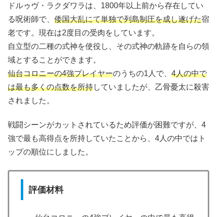
ドルゥヴ・ラクダワラは、1800年以上前から存在してい
る呪術師で、
倭国大乱にて単独で列島制圧を成し遂げた
宿
老です。現在は2度目の受肉をしています。
自立型の二種の式神を使役し、その式神の軌跡を自らの領
域とすることができます。
仙台コロニーの4強プレイヤー
のうちの1人で、
4人の中で
は最も多くの点数を所持
していましたが、乙骨憂太に殺害
されました。
戦闘シーンがカットされているため評価が困難ですが、4
強で最も高得点を所持していたことから、4人の中ではト
ップの順位にしました。
評価材料