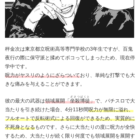
秤金次は東京都立呪術高等専門学校の3年生ですが、百鬼
夜行の際に保守派と揉めてボコってしまったため、現在停
学中です。
呪力がヤスリのようにざらついて
おり、単純な打撃でも大
きな痛みを与えることができます。
ざさつばくと
彼の最大の武器は
領域展開「
坐殺博徒
」
で、パチスロで大
当たりを引き続けた場合、4分11秒間
呪力が無限に溢れ、
フルオートで反転術式による回復ができるため、実質的に
不死身となる
ものです。さらに大当たりの度に呪力が全快
するため、大当たりが続く限り何度でも領域展開を展開す