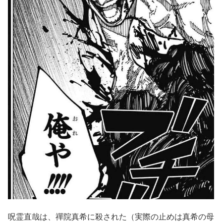
呪霊直哉は、禪院真希に殺された（実際の止めは真希の母