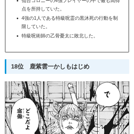
仙台コロニーの4強プレイヤーの中で最も高得
点を所持していた。
4強の1人である特級呪霊の黒沐死の行動を制
限していた。
特級呪術師の乙骨憂太に敗北した。
18位 鹿紫雲一かしもはじめ