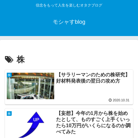
信念をもって人生を楽しむオタクブログ
モシャすblog
株
【サラリーマンのための株研究】
株
好材料発表後の翌日の攻め方
2020.10.31
【妄想】今年の1月から株を始め
株
たとして、ものすごく上手くいっ
たら10万円がいくらになるのか調
べてみた