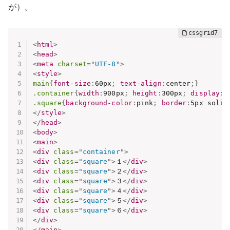
が）。
<
html
>
<
head
>
<
meta
charset
=
"
UTF-8
"
>
<
style
>
main
{
font-size
:
60px
;
text-align
:
center
;
}
.container
{
width
:
900px
;
height
:
300px
;
display
:
g
.square
{
background-color
:
pink
;
border
:
5px solid
</
style
>
</
head
>
<
body
>
<
main
>
<
div
class
=
"
container
"
>
<
div
class
=
"
square
"
>
１
</
div
>
<
div
class
=
"
square
"
>
２
</
div
>
<
div
class
=
"
square
"
>
３
</
div
>
<
div
class
=
"
square
"
>
４
</
div
>
<
div
class
=
"
square
"
>
５
</
div
>
<
div
class
=
"
square
"
>
６
</
div
>
</
div
>
</
main
>