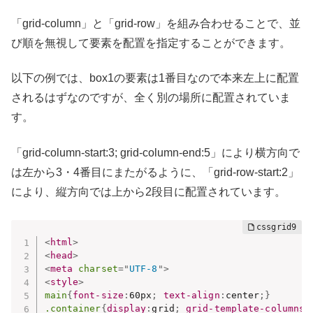
「grid-column」と「grid-row」を組み合わせることで、並
び順を無視して要素を配置を指定することができます。
以下の例では、box1の要素は1番目なので本来左上に配置
されるはずなのですが、全く別の場所に配置されていま
す。
「grid-column-start:3; grid-column-end:5」により横方向で
は左から3・4番目にまたがるように、「grid-row-start:2」
により、縦方向では上から2段目に配置されています。
<
html
>
<
head
>
<
meta
charset
=
"
UTF-8
"
>
<
style
>
main
{
font-size
:
60px
;
text-align
:
center
;
}
.container
{
display
:
grid
;
grid-template-columns
: