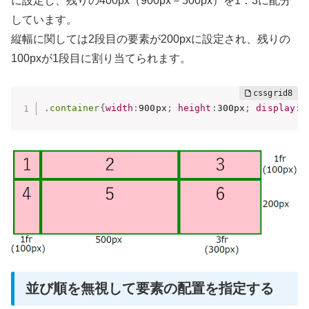
に設定し、残りの400px（900px－500px）を1：3に配分
しています。
縦幅に関しては2段目の要素が200pxに設定され、残りの
100pxが1段目に割り当てられます。
.container
{
width
:
900px
;
height
:
300px
;
display
:
g
並び順を無視して要素の配置を指定する