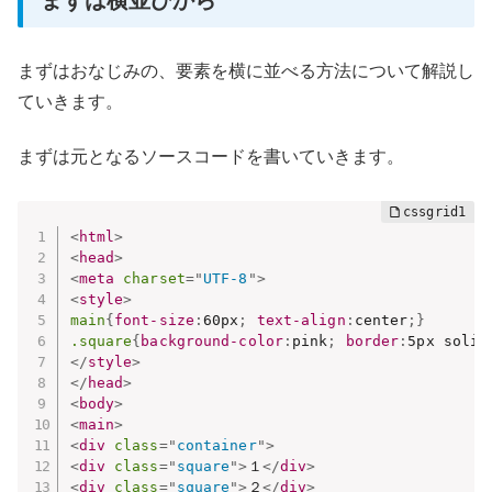
まずは横並びから
まずはおなじみの、要素を横に並べる方法について解説し
ていきます。
まずは元となるソースコードを書いていきます。
<
html
>
<
head
>
<
meta
charset
=
"
UTF-8
"
>
<
style
>
main
{
font-size
:
60px
;
text-align
:
center
;
}
.square
{
background-color
:
pink
;
border
:
5px solid
</
style
>
</
head
>
<
body
>
<
main
>
<
div
class
=
"
container
"
>
<
div
class
=
"
square
"
>
１
</
div
>
<
div
class
=
"
square
"
>
２
</
div
>