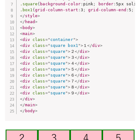
.square
{
background-color
:
pink
;
border
:
5px solid
.box1
{
grid-column-start
:
3
;
grid-column-end
:
5
;
g
</
style
>
</
head
>
<
body
>
<
main
>
<
div
class
=
"
container
"
>
<
div
class
=
"
square box1
"
>
１
</
div
>
<
div
class
=
"
square
"
>
２
</
div
>
<
div
class
=
"
square
"
>
３
</
div
>
<
div
class
=
"
square
"
>
４
</
div
>
<
div
class
=
"
square
"
>
５
</
div
>
<
div
class
=
"
square
"
>
６
</
div
>
<
div
class
=
"
square
"
>
７
</
div
>
<
div
class
=
"
square
"
>
８
</
div
>
<
div
class
=
"
square
"
>
９
</
div
>
</
div
>
</
main
>
</
body
>