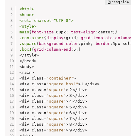
<html>

<head>

<meta charset="UTF-8">

<style>

main
{
font-size
:
60px
;
text-align
:
center
;
}
.container
{
display
:
grid
;
grid-template-columns
:
.square
{
background-color
:
pink
;
border
:
5px solid
.box1
{
grid-column-end
:
5
;
}
</style>

</head>

<body>

<main>

<div class=
"container"
>

<div class=
"square box1"
>１</div>

<div class=
"square"
>２</div>

<div class=
"square"
>３</div>

<div class=
"square"
>４</div>

<div class=
"square"
>５</div>

<div class=
"square"
>６</div>

<div class=
"square"
>７</div>

<div class=
"square"
>８</div>

<div class=
"square"
>９</div>

</div>
