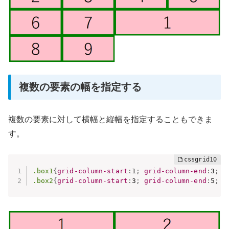
複数の要素の幅を指定する
複数の要素に対して横幅と縦幅を指定することもできま
す。
.box1
{
grid-column-start
:
1
;
grid-column-end
:
3
;
g
.box2
{
grid-column-start
:
3
;
grid-column-end
:
5
;
g