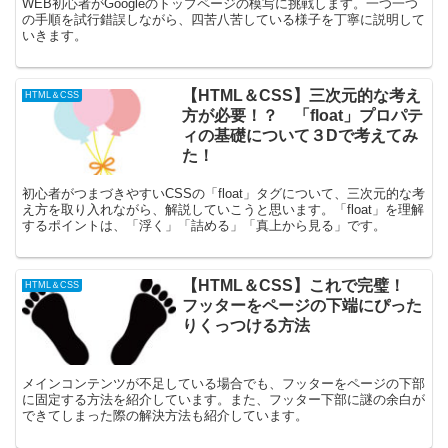
WEB初心者がGoogleのトップページの模写に挑戦します。一つ一つ
の手順を試行錯誤しながら、四苦八苦している様子を丁寧に説明して
いきます。
【HTML＆CSS】三次元的な考え
HTML＆CSS
方が必要！？ 「float」プロパテ
ィの基礎について３Dで考えてみ
た！
初心者がつまづきやすいCSSの「float」タグについて、三次元的な考
え方を取り入れながら、解説していこうと思います。「float」を理解
するポイントは、「浮く」「詰める」「真上から見る」です。
【HTML＆CSS】これで完璧！
HTML＆CSS
フッターをページの下端にぴった
りくっつける方法
メインコンテンツが不足している場合でも、フッターをページの下部
に固定する方法を紹介しています。また、フッター下部に謎の余白が
できてしまった際の解決方法も紹介しています。