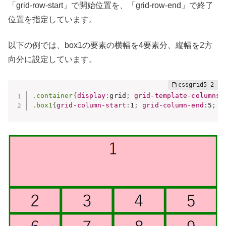
「grid-row-start」で開始位置を、「grid-row-end」で終了
位置を指定しています。
以下の例では、box1の要素の横幅を4要素分、縦幅を2方
向分に設定しています。
.container
{
display
:
grid
;
grid-template-columns
:
.box1
{
grid-column-start
:
1
;
grid-column-end
:
5
;
g