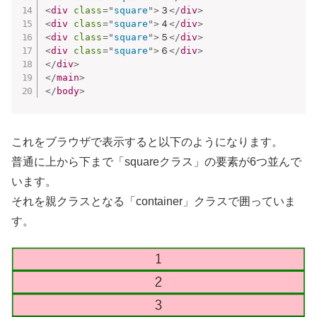
<
div
class
=
"
square
"
>
３
</
div
>
<
div
class
=
"
square
"
>
４
</
div
>
<
div
class
=
"
square
"
>
５
</
div
>
<
div
class
=
"
square
"
>
６
</
div
>
</
div
>
</
main
>
</
body
>
これをブラウザで表示すると以下のようになります。
普通に上から下まで「squareクラス」の要素が6つ並んで
います。
それを親クラスとなる「container」クラスで囲っていま
す。